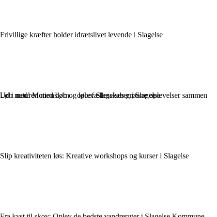
Frivillige kræfter holder idrætslivet levende i Slagelse
Ud i naturen med børn – oplev Slagelses grønne oplevelser sammen
Løb med! Motionsløb og løbefællesskaber i Slagelse
Slip kreativiteten løs: Kreative workshops og kurser i Slagelse
Fra kyst til skov: Oplev de bedste vandreruter i Slagelse Kommune