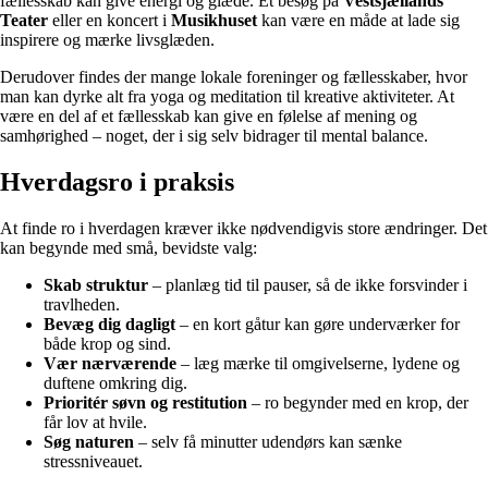
fællesskab kan give energi og glæde. Et besøg på
Vestsjællands
Teater
eller en koncert i
Musikhuset
kan være en måde at lade sig
inspirere og mærke livsglæden.
Derudover findes der mange lokale foreninger og fællesskaber, hvor
man kan dyrke alt fra yoga og meditation til kreative aktiviteter. At
være en del af et fællesskab kan give en følelse af mening og
samhørighed – noget, der i sig selv bidrager til mental balance.
Hverdagsro i praksis
At finde ro i hverdagen kræver ikke nødvendigvis store ændringer. Det
kan begynde med små, bevidste valg:
Skab struktur
– planlæg tid til pauser, så de ikke forsvinder i
travlheden.
Bevæg dig dagligt
– en kort gåtur kan gøre underværker for
både krop og sind.
Vær nærværende
– læg mærke til omgivelserne, lydene og
duftene omkring dig.
Prioritér søvn og restitution
– ro begynder med en krop, der
får lov at hvile.
Søg naturen
– selv få minutter udendørs kan sænke
stressniveauet.