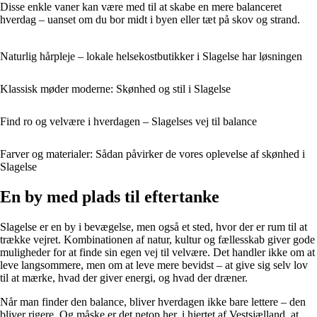
Disse enkle vaner kan være med til at skabe en mere balanceret
hverdag – uanset om du bor midt i byen eller tæt på skov og strand.
Naturlig hårpleje – lokale helsekostbutikker i Slagelse har løsningen
Klassisk møder moderne: Skønhed og stil i Slagelse
Find ro og velvære i hverdagen – Slagelses vej til balance
Farver og materialer: Sådan påvirker de vores oplevelse af skønhed i
Slagelse
En by med plads til eftertanke
Slagelse er en by i bevægelse, men også et sted, hvor der er rum til at
trække vejret. Kombinationen af natur, kultur og fællesskab giver gode
muligheder for at finde sin egen vej til velvære. Det handler ikke om at
leve langsommere, men om at leve mere bevidst – at give sig selv lov
til at mærke, hvad der giver energi, og hvad der dræner.
Når man finder den balance, bliver hverdagen ikke bare lettere – den
bliver rigere. Og måske er det netop her, i hjertet af Vestsjælland, at