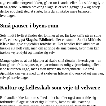
tage en stille morgendukkert, gå en tur i sandet eller blot sidde og lytte
til bølgerne. Naturen omkring Slagelse er let tilgængelig – og netop
derfor et oplagt sted at starte, hvis du vil skabe mere balance i
hverdagen.
Små pauser i byens rum
Selv midt i bylivet findes der lommer af ro. En kop kaffe på en stille
café, et besøg på
Slagelse Bibliotek
eller en stund i
Sankt Mikkels
Kirke
kan give et øjebliks fordybelse. Det handler ikke altid om at
trække sig helt væk, men om at finde de små pauser, hvor man kan
trække vejret dybt og mærke sig selv.
Mange oplever, at det hjælper at skabe små ritualer i hverdagen – en
kort gåtur i frokostpausen, et par minutters rolig vejrtrækning, eller at
lade telefonen ligge, mens man nyder sin morgenkaffe. De små
øjeblikke kan være med til at skabe en følelse af overskud og nærvær,
selv på travle dage.
Kultur og fællesskab som veje til velvære
Ro handler ikke kun om stilhed – det handler også om at føle sig
forbundet. Slagelse har et rigt kulturliv, hvor musik, teater og