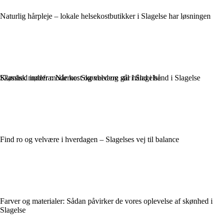
Naturlig hårpleje – lokale helsekostbutikker i Slagelse har løsningen
Klassisk møder moderne: Skønhed og stil i Slagelse
Skønhed indefra: Når kost og velvære går hånd i hånd i Slagelse
Find ro og velvære i hverdagen – Slagelses vej til balance
Farver og materialer: Sådan påvirker de vores oplevelse af skønhed i
Slagelse