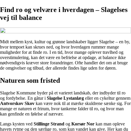
Find ro og velvære i hverdagen – Slagelses
vej til balance
Midt mellem kyst, kultur og grønne landskaber ligger Slagelse – en by,
hvor tempoet kan skrues ned, og hvor hverdagen rummer mange
muligheder for at finde ro. I en tid, hvor mange oplever travlhed og
overstimulering, kan det være en befrielse at opdage, at balance ikke
nødvendigvis kræver store forandringer. Ofte handler det om at bruge
de omgivelser og tilbud, der allerede findes lige uden for døren.
Naturen som fristed
Slagelse Kommune byder på et varieret landskab, der indbyder til ro
og fordybelse. En gåtur i
Slagelse Lystanlæg
eller en cykeltur gennem
Antvorskov Skov
kan være nok til at mærke skuldrene sænke sig. For
mange er naturen et frirum, hvor tankerne falder til ro, og hvor man
kan genfinde en følelse af nærvær.
Langs kysten ved
Stillinge Strand
og
Korsør Nor
kan man opleve
havets rytme og den særlige ro, som kun vandet kan give. Her kan du