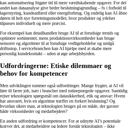
kan automatisering frigøre tid til mere værdiskabende opgaver. For det
andet kan dataanalyse give bedre beslutningsgrundlag – fx i forhold til
lagerstyring, kundeadfærd eller energiforbrug. Og endelig kan AI åbne
døren til helt nye forretningsmodeller, hvor produkter og ydelser
tilpasses individuelt og mere præcist.
For eksempel kan detailhandlen bruge AI til at forudsige trends og
optimere sortimentet, mens produktionsvirksomheder kan bruge
sensorer og algoritmer til at forudsige vedligeholdelse og undgå
driftsstop. I servicebranchen kan AI hjælpe med at skabe mere
personlig kundekontakt – uden at øge arbejdsbyrden.
Udfordringerne: Etiske dilemmaer og
behov for kompetencer
Men udviklingen rummer også udfordringer. Mange frygter, at AI vil
føre til færre job, især i brancher med rutineprægede opgaver. Samtidig
rejser teknologien spørgsmål om datasikkerhed, etik og ansvar: Hvem
har ansvaret, hvis en algoritme træffer en forkert beslutning? Og
hvordan sikrer man, at teknologien bruges på en måde, der gavner
både virksomheder og medarbejdere?
En anden udfordring er kompetencer. For at udnytte AI’s potentiale
kræver det, at medarbejdere og ledere forstår teknologien – ikke