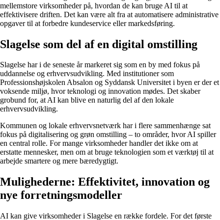
mellemstore virksomheder på, hvordan de kan bruge AI til at
effektivisere driften. Det kan være alt fra at automatisere administrative
opgaver til at forbedre kundeservice eller markedsføring.
Slagelse som del af en digital omstilling
Slagelse har i de seneste år markeret sig som en by med fokus på
uddannelse og erhvervsudvikling. Med institutioner som
Professionshøjskolen Absalon og Syddansk Universitet i byen er der et
voksende miljø, hvor teknologi og innovation mødes. Det skaber
grobund for, at AI kan blive en naturlig del af den lokale
erhvervsudvikling.
Kommunen og lokale erhvervsnetværk har i flere sammenhænge sat
fokus på digitalisering og grøn omstilling – to områder, hvor AI spiller
en central rolle. For mange virksomheder handler det ikke om at
erstatte mennesker, men om at bruge teknologien som et værktøj til at
arbejde smartere og mere bæredygtigt.
Mulighederne: Effektivitet, innovation og
nye forretningsmodeller
AI kan give virksomheder i Slagelse en række fordele. For det første