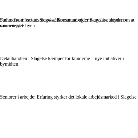
Sammen om vækst: Slagelse Kommune og erhvervslivet styrker
Fælles front for turismen – sådan samarbejder Slagelses aktører om at
samarbejdet
markedsføre byen
Detailhandlen i Slagelse kæmper for kunderne – nye initiativer i
bymidten
Seniorer i arbejde: Erfaring styrker det lokale arbejdsmarked i Slagelse