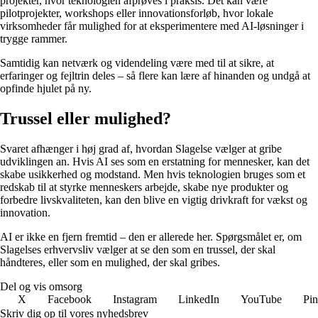
projekter, hvor teknologien afprøves i praksis. Det kan være
pilotprojekter, workshops eller innovationsforløb, hvor lokale
virksomheder får mulighed for at eksperimentere med AI-løsninger i
trygge rammer.
Samtidig kan netværk og videndeling være med til at sikre, at
erfaringer og fejltrin deles – så flere kan lære af hinanden og undgå at
opfinde hjulet på ny.
Trussel eller mulighed?
Svaret afhænger i høj grad af, hvordan Slagelse vælger at gribe
udviklingen an. Hvis AI ses som en erstatning for mennesker, kan det
skabe usikkerhed og modstand. Men hvis teknologien bruges som et
redskab til at styrke menneskers arbejde, skabe nye produkter og
forbedre livskvaliteten, kan den blive en vigtig drivkraft for vækst og
innovation.
AI er ikke en fjern fremtid – den er allerede her. Spørgsmålet er, om
Slagelses erhvervsliv vælger at se den som en trussel, der skal
håndteres, eller som en mulighed, der skal gribes.
Del og vis omsorg
X
Facebook
Instagram
LinkedIn
YouTube
Pin
Skriv dig op til vores nyhedsbrev