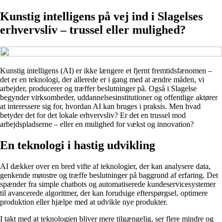
Kunstig intelligens på vej ind i Slagelses
erhvervsliv – trussel eller mulighed?
Kunstig intelligens (AI) er ikke længere et fjernt fremtidsfænomen –
det er en teknologi, der allerede er i gang med at ændre måden, vi
arbejder, producerer og træffer beslutninger på. Også i Slagelse
begynder virksomheder, uddannelsesinstitutioner og offentlige aktører
at interessere sig for, hvordan AI kan bruges i praksis. Men hvad
betyder det for det lokale erhvervsliv? Er det en trussel mod
arbejdspladserne – eller en mulighed for vækst og innovation?
En teknologi i hastig udvikling
AI dækker over en bred vifte af teknologier, der kan analysere data,
genkende mønstre og træffe beslutninger på baggrund af erfaring. Det
spænder fra simple chatbots og automatiserede kundeservicesystemer
til avancerede algoritmer, der kan forudsige efterspørgsel, optimere
produktion eller hjælpe med at udvikle nye produkter.
I takt med at teknologien bliver mere tilgængelig, ser flere mindre og