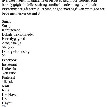
hverdagsmaden. Kantinerne er blevet et sted, hvor værdier som
bæredygtighed, fællesskab og sundhed mødes – og hvor lokale
virksomheder går forrest i at vise, at god mad også kan være god for
både mennesker og miljø.
Smag
Smag
Kantinemad
Lokale virksomheder
Bæredygtighed
Arbejdsmiljø
Slagelse
Del og vis omsorg
X
Facebook
Instagram
LinkedIn
YouTube
Pinterest
TikTok
Mail
RSS
Liv Høyer
Liv
Høyer