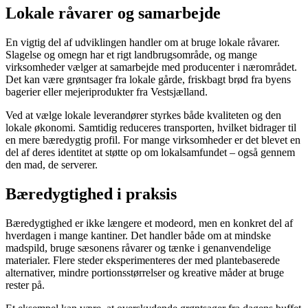
Lokale råvarer og samarbejde
En vigtig del af udviklingen handler om at bruge lokale råvarer.
Slagelse og omegn har et rigt landbrugsområde, og mange
virksomheder vælger at samarbejde med producenter i nærområdet.
Det kan være grøntsager fra lokale gårde, friskbagt brød fra byens
bagerier eller mejeriprodukter fra Vestsjælland.
Ved at vælge lokale leverandører styrkes både kvaliteten og den
lokale økonomi. Samtidig reduceres transporten, hvilket bidrager til
en mere bæredygtig profil. For mange virksomheder er det blevet en
del af deres identitet at støtte op om lokalsamfundet – også gennem
den mad, de serverer.
Bæredygtighed i praksis
Bæredygtighed er ikke længere et modeord, men en konkret del af
hverdagen i mange kantiner. Det handler både om at mindske
madspild, bruge sæsonens råvarer og tænke i genanvendelige
materialer. Flere steder eksperimenteres der med plantebaserede
alternativer, mindre portionsstørrelser og kreative måder at bruge
rester på.