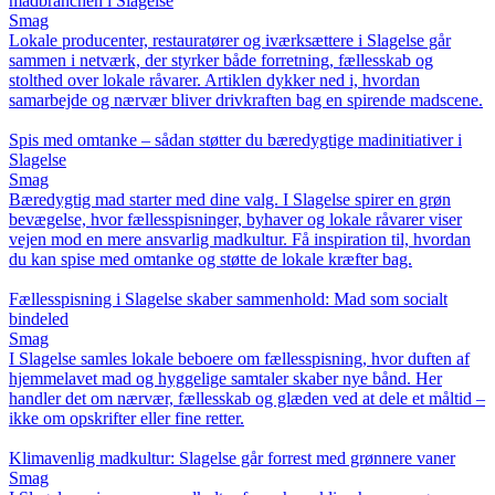
madbranchen i Slagelse
Smag
Lokale producenter, restauratører og iværksættere i Slagelse går
sammen i netværk, der styrker både forretning, fællesskab og
stolthed over lokale råvarer. Artiklen dykker ned i, hvordan
samarbejde og nærvær bliver drivkraften bag en spirende madscene.
Spis med omtanke – sådan støtter du bæredygtige madinitiativer i
Slagelse
Smag
Bæredygtig mad starter med dine valg. I Slagelse spirer en grøn
bevægelse, hvor fællesspisninger, byhaver og lokale råvarer viser
vejen mod en mere ansvarlig madkultur. Få inspiration til, hvordan
du kan spise med omtanke og støtte de lokale kræfter bag.
Fællesspisning i Slagelse skaber sammenhold: Mad som socialt
bindeled
Smag
I Slagelse samles lokale beboere om fællesspisning, hvor duften af
hjemmelavet mad og hyggelige samtaler skaber nye bånd. Her
handler det om nærvær, fællesskab og glæden ved at dele et måltid –
ikke om opskrifter eller fine retter.
Klimavenlig madkultur: Slagelse går forrest med grønnere vaner
Smag