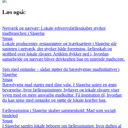
Læs også:
Netværk og nærvær: Lokale erhvervsfællesskaber styrker
madbranchen i Slagelse
Smag
Lokale producenter, restauratører og iværksættere i Slagelse går
sammen i netværk, der styrker både forretning, fællesskab og
stolthed over lokale råvarer. Artiklen dykker ned i, hvordan
samarbejde og nærvær bliver drivkraften bag en spirende madscene.
Spis med omtanke – sådan støtter du bæredygtige madinitiativer i
Slagelse
Smag
Bæredygtig mad starter med dine valg. I Slagelse spirer en grøn
bevægelse, hvor fællesspisninger, byhaver og lokale råvarer viser
vejen mod en mere ansvarlig madkultur. Få inspiration til, hvordan
du kan spise med omtanke og støtte de lokale kræfter bag.
Fællesspisning i Slagelse skaber sammenhold: Mad som socialt
bindeled
Smag
I Slagelse samles lokale beboere om fællesspisning, hvor duften af