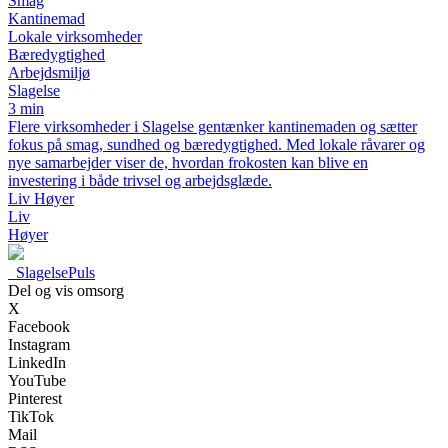
Smag
Kantinemad
Lokale virksomheder
Bæredygtighed
Arbejdsmiljø
Slagelse
3 min
Flere virksomheder i Slagelse gentænker kantinemaden og sætter
fokus på smag, sundhed og bæredygtighed. Med lokale råvarer og
nye samarbejder viser de, hvordan frokosten kan blive en
investering i både trivsel og arbejdsglæde.
Liv Høyer
Liv
Høyer
_
SlagelsePuls
Del og vis omsorg
X
Facebook
Instagram
LinkedIn
YouTube
Pinterest
TikTok
Mail