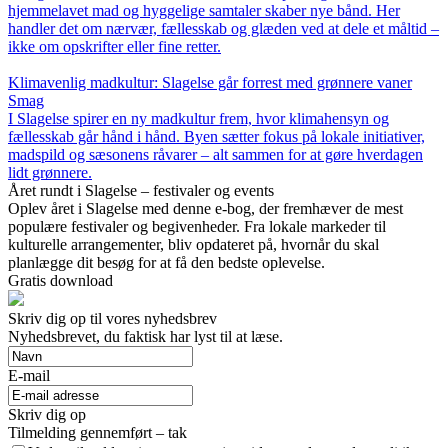
hjemmelavet mad og hyggelige samtaler skaber nye bånd. Her
handler det om nærvær, fællesskab og glæden ved at dele et måltid –
ikke om opskrifter eller fine retter.
Klimavenlig madkultur: Slagelse går forrest med grønnere vaner
Smag
I Slagelse spirer en ny madkultur frem, hvor klimahensyn og
fællesskab går hånd i hånd. Byen sætter fokus på lokale initiativer,
madspild og sæsonens råvarer – alt sammen for at gøre hverdagen
lidt grønnere.
Året rundt i Slagelse – festivaler og events
Oplev året i Slagelse med denne e-bog, der fremhæver de mest
populære festivaler og begivenheder. Fra lokale markeder til
kulturelle arrangementer, bliv opdateret på, hvornår du skal
planlægge dit besøg for at få den bedste oplevelse.
Gratis download
Skriv dig op til vores nyhedsbrev
Nyhedsbrevet, du faktisk har lyst til at læse.
E-mail
Skriv dig op
Tilmelding gennemført – tak