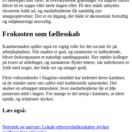
Et eksempel kan være, at overskydende grøntsager fra dagens buffet
bliver til en suppe eller tærte dagen efter. På den måde udnyttes
råvarerne fuldt ud, og medarbejderne får samtidig nye
smagsoplevelser. Det er en tilgang, der både er økonomisk fornuftig
og miljømæssigt ansvarlig.
Frokosten som fællesskab
Kantinemaden spiller også en vigtig rolle for det sociale liv på
arbejdspladsen. Når maden er god, og rammerne er indbydende,
bliver frokostpausen et naturligt samlingspunkt. Her mødes kolleger
på tværs af afdelinger, og samtalerne flyder lettere, når tallerkenen er
fyldt med noget, der både ser og smager godt.
Flere virksomheder i Slagelse-området har indrettet deres kantiner,
så de minder mere om caféer end traditionelle spisesteder. Det
skaber en afslappet atmosfære, hvor medarbejderne får et lille
pusterum midt i dagen. For mange er det netop i kantinen, at ideer
opstår, og relationer styrkes.
Læs også:
Netværk og nærvær: Lokale erhvervsfællesskaber styrker