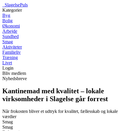
_
SlagelsePuls
Kategorier
Byg
Bolig
Økonomi
Arbejde
Sundhed
Smag
Aktiviteter
Familieliv
Træning
Livet
Login
Bliv medlem
Nyhedsbreve
Kantinemad med kvalitet – lokale
virksomheder i Slagelse går forrest
Når frokosten bliver et udtryk for kvalitet, fællesskab og lokale
værdier
Smag
Smag