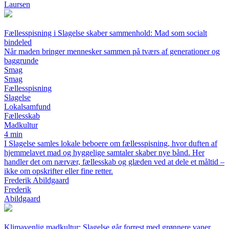
Laursen
Fællesspisning i Slagelse skaber sammenhold: Mad som socialt
bindeled
Når maden bringer mennesker sammen på tværs af generationer og
baggrunde
Smag
Smag
Fællesspisning
Slagelse
Lokalsamfund
Fællesskab
Madkultur
4 min
I Slagelse samles lokale beboere om fællesspisning, hvor duften af
hjemmelavet mad og hyggelige samtaler skaber nye bånd. Her
handler det om nærvær, fællesskab og glæden ved at dele et måltid –
ikke om opskrifter eller fine retter.
Frederik Abildgaard
Frederik
Abildgaard
Klimavenlig madkultur: Slagelse går forrest med grønnere vaner