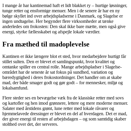
I mange år har kantinemad haft et lidt blakket ry – hurtige løsninger,
tunge retter og ensformige menuer. Men i de senere år har en ny
bølge skyllet ind over arbejdspladserne i Danmark, og Slagelse er
ingen undtagelse. Her begynder flere virksomheder at tænke
anderledes om frokosten: Den skal ikke bare mætte, men også give
energi, styrke fællesskabet og afspejle lokale værdier.
Fra mæthed til madoplevelse
Kantinen er ikke længere blot et sted, hvor medarbejdere hurtigt får
stillet sulten. Den er blevet et samlingspunkt, hvor kvalitet og
omtanke spiller en central rolle. Mange arbejdspladser i Slagelse-
området har de seneste år sat fokus på sundhed, variation og
bæredygtighed i deres frokostordninger. Det handler om at skabe
mad, der både smager godt og gør godt – for mennesker, miljø og
lokalsamfund.
Flere steder ses en bevægelse væk fra de klassiske retter med sovs
og kartofler og hen imod grønnere, lettere og mere moderne menuer.
Salater med årstidens grønt, lune retter med lokale råvarer og
hjemmelavede dressinger er blevet en del af hverdagen. Det er mad,
der giver energi til resten af arbejdsdagen – og som samtidig skaber
stolthed over det, der serveres.