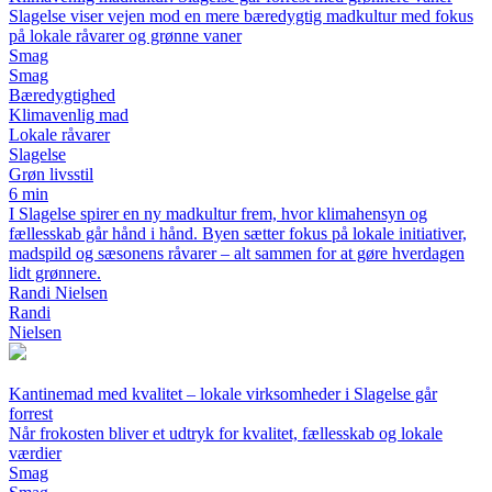
Slagelse viser vejen mod en mere bæredygtig madkultur med fokus
på lokale råvarer og grønne vaner
Smag
Smag
Bæredygtighed
Klimavenlig mad
Lokale råvarer
Slagelse
Grøn livsstil
6 min
I Slagelse spirer en ny madkultur frem, hvor klimahensyn og
fællesskab går hånd i hånd. Byen sætter fokus på lokale initiativer,
madspild og sæsonens råvarer – alt sammen for at gøre hverdagen
lidt grønnere.
Randi Nielsen
Randi
Nielsen
Kantinemad med kvalitet – lokale virksomheder i Slagelse går
forrest
Når frokosten bliver et udtryk for kvalitet, fællesskab og lokale
værdier
Smag