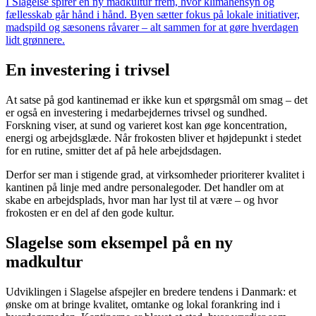
I Slagelse spirer en ny madkultur frem, hvor klimahensyn og
fællesskab går hånd i hånd. Byen sætter fokus på lokale initiativer,
madspild og sæsonens råvarer – alt sammen for at gøre hverdagen
lidt grønnere.
En investering i trivsel
At satse på god kantinemad er ikke kun et spørgsmål om smag – det
er også en investering i medarbejdernes trivsel og sundhed.
Forskning viser, at sund og varieret kost kan øge koncentration,
energi og arbejdsglæde. Når frokosten bliver et højdepunkt i stedet
for en rutine, smitter det af på hele arbejdsdagen.
Derfor ser man i stigende grad, at virksomheder prioriterer kvalitet i
kantinen på linje med andre personalegoder. Det handler om at
skabe en arbejdsplads, hvor man har lyst til at være – og hvor
frokosten er en del af den gode kultur.
Slagelse som eksempel på en ny
madkultur
Udviklingen i Slagelse afspejler en bredere tendens i Danmark: et
ønske om at bringe kvalitet, omtanke og lokal forankring ind i