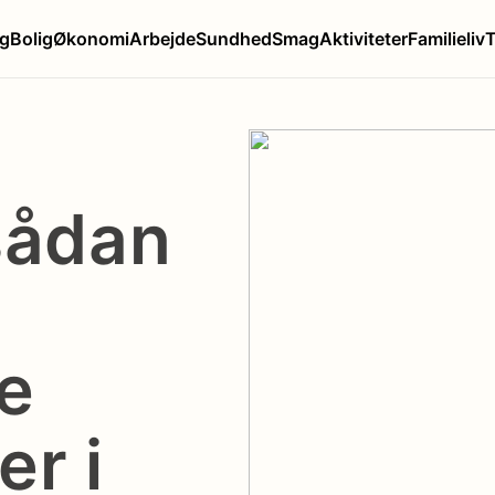
g
Bolig
Økonomi
Arbejde
Sundhed
Smag
Aktiviteter
Familieliv
sådan
e
er i