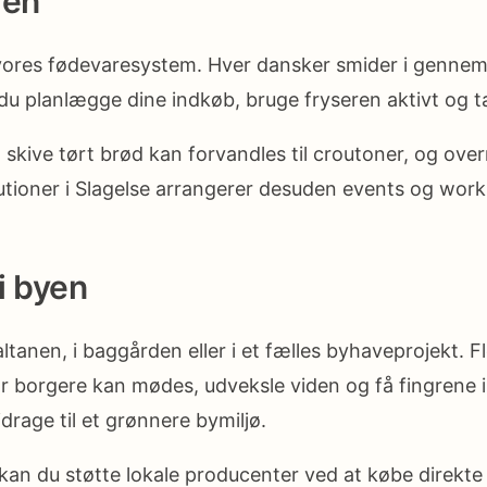
gen
 vores fødevaresystem. Hver dansker smider i gennems
an du planlægge dine indkøb, bruge fryseren aktivt og 
n skive tørt brød kan forvandles til croutoner, og ov
utioner i Slagelse arrangerer desuden events og wo
i byen
anen, i baggården eller i et fælles byhaveprojekt. Fle
 borgere kan mødes, udveksle viden og få fingrene i
rage til et grønnere bymiljø.
 kan du støtte lokale producenter ved at købe direkte