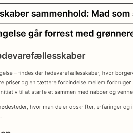
e skaber sammenhold: Mad som s
agelse går forrest med grønner
fødevarefællesskaber
lagelse – findes der fødevarefællesskaber, hvor borg
dre priser og en tættere forbindelse mellem forbrug
 initiativ til at starte et sammen med naboer og venne
desteder, hvor man deler opskrifter, erfaringer og in
.