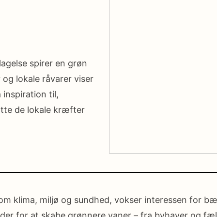
agelse spirer en grøn
og lokale råvarer viser
nspiration til,
te de lokale kræfter
 om klima, miljø og sundhed, vokser interessen for bæ
der for at skabe grønnere vaner – fra byhaver og fæll