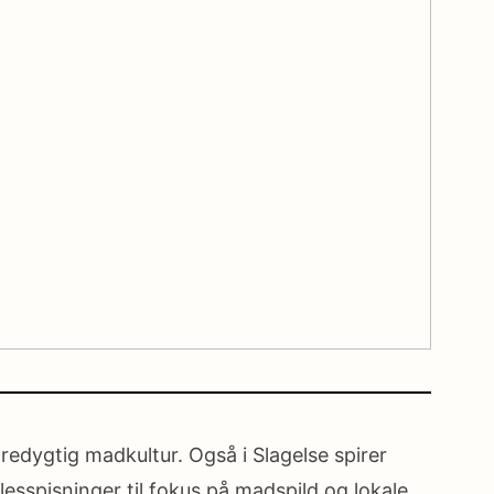
redygtig madkultur. Også i Slagelse spirer
esspisninger til fokus på madspild og lokale