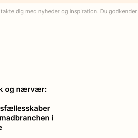
ontakte dig med nyheder og inspiration. Du godkender
k og nærvær:
sfællesskaber
 madbranchen i
e