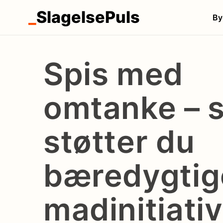
_
SlagelsePuls
By
Spis med
omtanke – 
støtter du
bæredygtig
madinitiativ