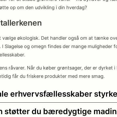
tte op om den udvikling i din hverdag?
tallerkenen
at vælge økologisk. Det handler også om at tænke o
e. I Slagelse og omegn findes der mange muligheder fo
fællesskaber.
ns råvarer. Når du køber grøntsager, der er dyrket 
tidig får du friskere produkter med mere smag.
e erhvervsfællesskaber styrke
støtter du bæredygtige madinit